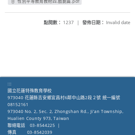
性別平等教育教材四.戲劇篇.pdf
另開新視窗
點閱數：
1237
|
發佈日期：
Invalid date
:::
國立花蓮特殊教育學校
973040 花蓮縣吉安鄉宜昌村6鄰中山路2段２號 統一編號
08152161
973040 No. 2, Sec. 2, Zhongshan Rd., Ji’an Township,
Hualien County 973, Taiwan
聯絡電話
03-8544225
|
傳真
03-8542039