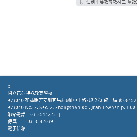
性別平等教育教材三.童話篇
另開新視窗
:::
國立花蓮特殊教育學校
973040 花蓮縣吉安鄉宜昌村6鄰中山路2段２號 統一編號 08152
973040 No. 2, Sec. 2, Zhongshan Rd., Ji’an Township, Hua
聯絡電話
03-8544225
|
傳真
03-8542039
電子信箱