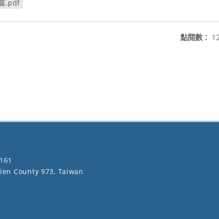
.pdf
點閱數：
1
161
lien County 973, Taiwan