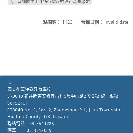
高關懷學生評估指標及輔導建議表.pdf
另開新視窗
點閱數：
1123
|
發佈日期：
Invalid date
:::
國立花蓮特殊教育學校
973040 花蓮縣吉安鄉宜昌村6鄰中山路2段２號 統一編號
08152161
973040 No. 2, Sec. 2, Zhongshan Rd., Ji’an Township,
Hualien County 973, Taiwan
聯絡電話
03-8544225
|
傳真
03-8542039