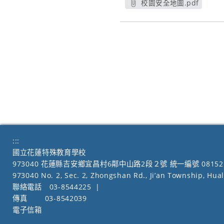
校園安全地圖.pdf
另開新視窗
:::
國立花蓮特殊教育學校
973040 花蓮縣吉安鄉宜昌村6鄰中山路2段２號 統一編號 08152
973040 No. 2, Sec. 2, Zhongshan Rd., Ji’an Township, Hua
聯絡電話
03-8544225
|
傳真
03-8542039
電子信箱