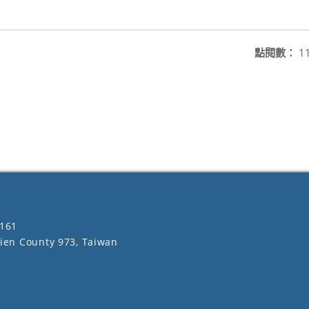
點閱數：
1
161
lien County 973, Taiwan