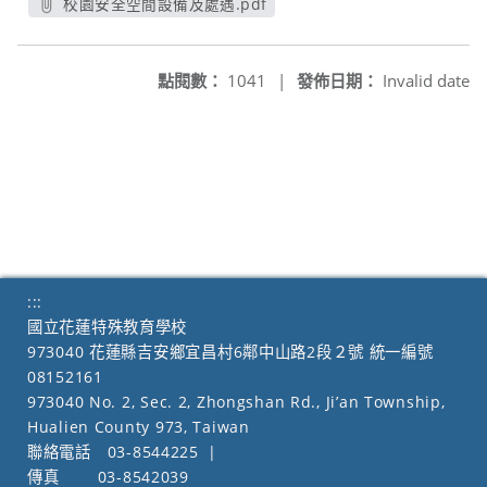
校園安全空間設備及處遇.pdf
另開新視窗
點閱數：
1041
|
發佈日期：
Invalid date
:::
國立花蓮特殊教育學校
973040 花蓮縣吉安鄉宜昌村6鄰中山路2段２號 統一編號
08152161
973040 No. 2, Sec. 2, Zhongshan Rd., Ji’an Township,
Hualien County 973, Taiwan
聯絡電話
03-8544225
|
傳真
03-8542039