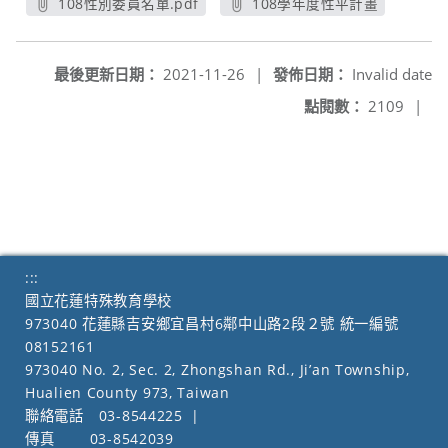
108性別委員名單.pdf
108學年度性平計畫
另開新視窗
另開新視窗
最後更新日期：
2021-11-26
|
發佈日期：
Invalid date
點閱數：
2109
|
:::
國立花蓮特殊教育學校
973040 花蓮縣吉安鄉宜昌村6鄰中山路2段２號 統一編號
08152161
973040 No. 2, Sec. 2, Zhongshan Rd., Ji’an Township,
Hualien County 973, Taiwan
聯絡電話
03-8544225
|
傳真
03-8542039