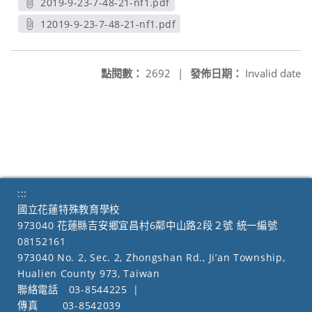
2019-9-23-7-48-21-nf1.pdf
另開新視窗
12019-9-23-7-48-21-nf1.pdf
另開新視窗
點閱數：
2692
|
發佈日期：
Invalid date
:::
國立花蓮特殊教育學校
973040 花蓮縣吉安鄉宜昌村6鄰中山路2段２號 統一編號
08152161
973040 No. 2, Sec. 2, Zhongshan Rd., Ji’an Township,
Hualien County 973, Taiwan
聯絡電話
03-8544225
|
傳真
03-8542039