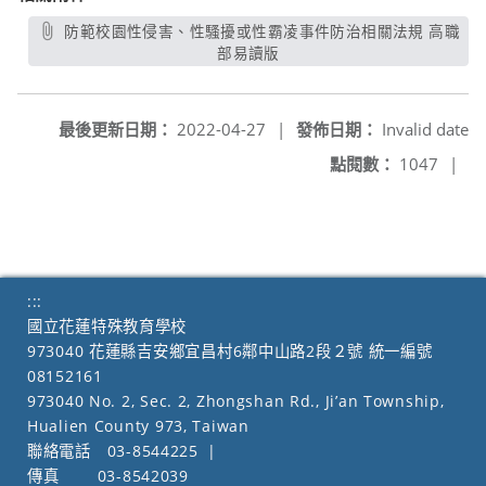
防範校園性侵害、性騷擾或性霸凌事件防治相關法規 高職
部易讀版
另開新視窗
最後更新日期：
2022-04-27
|
發佈日期：
Invalid date
點閱數：
1047
|
:::
國立花蓮特殊教育學校
973040 花蓮縣吉安鄉宜昌村6鄰中山路2段２號 統一編號
08152161
973040 No. 2, Sec. 2, Zhongshan Rd., Ji’an Township,
Hualien County 973, Taiwan
聯絡電話
03-8544225
|
傳真
03-8542039