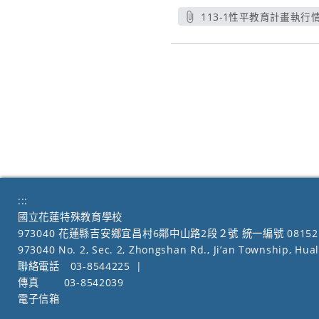
113-1性平教育計畫執行情
另開新視
:::
國立花蓮特殊教育學校
973040 花蓮縣吉安鄉宜昌村6鄰中山路2段２號 統一編號 08152
973040 No. 2, Sec. 2, Zhongshan Rd., Ji’an Township, Hua
聯絡電話
03-8544225
|
傳真
03-8542039
電子信箱