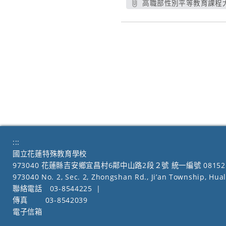
高職部性別平等教育課程大綱1
另開
:::
國立花蓮特殊教育學校
973040 花蓮縣吉安鄉宜昌村6鄰中山路2段２號 統一編號 08152
973040 No. 2, Sec. 2, Zhongshan Rd., Ji’an Township, Hua
聯絡電話
03-8544225
|
傳真
03-8542039
電子信箱