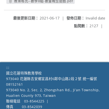
教案格式--數學B組-數量概念遊戲.pdf
另開新視窗
最後更新日期：
2021-06-17
|
發佈日期：
Invalid date
點閱數：
2127
|
:::
國立花蓮特殊教育學校
973040 花蓮縣吉安鄉宜昌村6鄰中山路2段２號 統一編號
08152161
973040 No. 2, Sec. 2, Zhongshan Rd., Ji’an Township,
Hualien County 973, Taiwan
聯絡電話
03-8544225
|
傳真
03-8542039