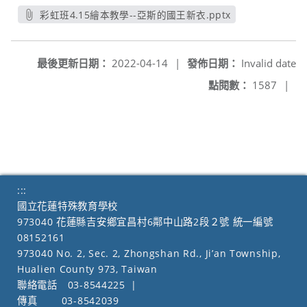
彩虹班4.15繪本教學--亞斯的國王新衣.pptx
另開新視窗
最後更新日期：
2022-04-14
|
發佈日期：
Invalid date
點閱數：
1587
|
:::
國立花蓮特殊教育學校
973040 花蓮縣吉安鄉宜昌村6鄰中山路2段２號 統一編號
08152161
973040 No. 2, Sec. 2, Zhongshan Rd., Ji’an Township,
Hualien County 973, Taiwan
聯絡電話
03-8544225
|
傳真
03-8542039