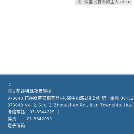
做自己身體的主人.docx
另開新視窗
:::
國立花蓮特殊教育學校
973040 花蓮縣吉安鄉宜昌村6鄰中山路2段２號 統一編號 08152
973040 No. 2, Sec. 2, Zhongshan Rd., Ji’an Township, Hua
聯絡電話
03-8544225
|
傳真
03-8542039
電子信箱