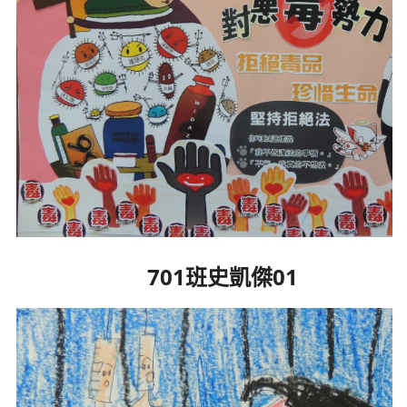
701班史凱傑01