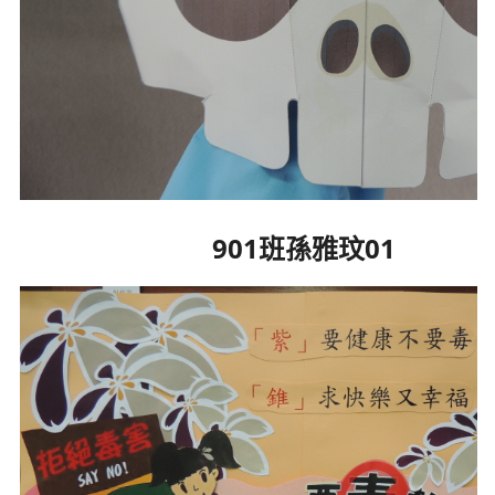
901班孫雅玟01