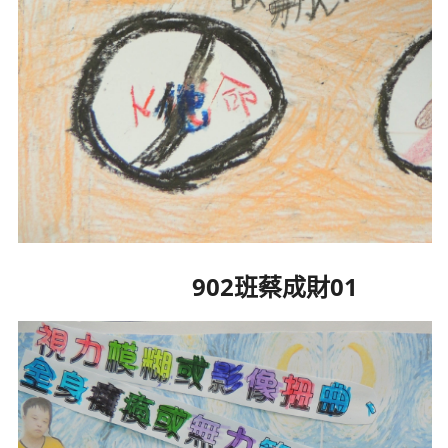
902班蔡成財01