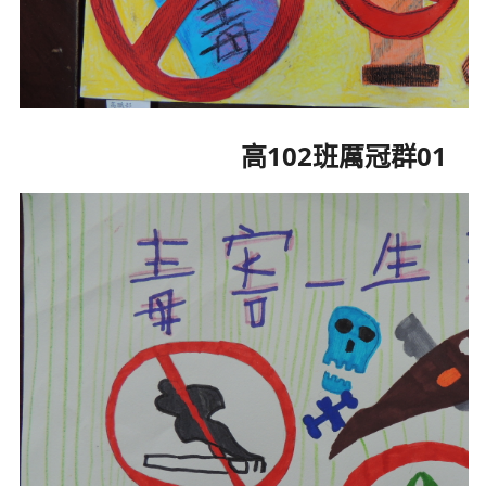
高102班厲冠群01