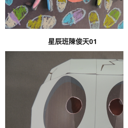
星辰班陳俊天01