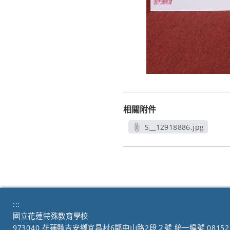
相關附件
S__12918886.jpg
另開新視窗
:::
國立花蓮特殊教育學校
973040 花蓮縣吉安鄉宜昌村6鄰中山路2段２號 統一編號 08152