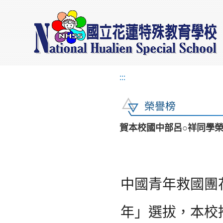
:::
榮譽榜
賀本校國中部呂○祥同學榮
中國青年救國團
年」選拔，本校