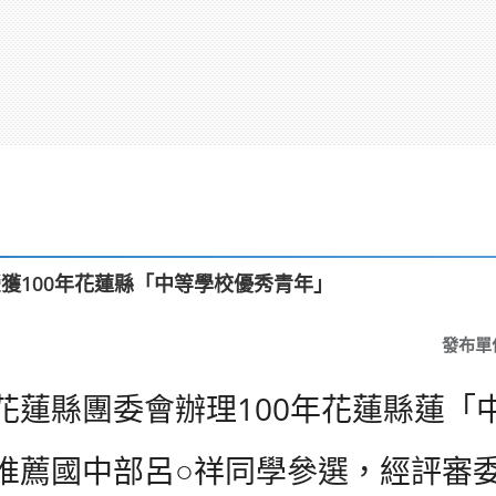
獲100年花蓮縣「中等學校優秀青年」
發布單
花蓮縣團委會辦理100年花蓮縣蓮「
推薦國中部呂○祥同學參選，經評審