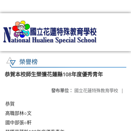
:::
榮譽榜
恭賀本校師生榮獲花蓮縣108年度優秀青年
發布單位：
國立花蓮特殊教育學校
|
恭賀
高職部林○文
國中部張○軒