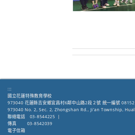
:::
國立花蓮特殊教育學校
973040 花蓮縣吉安鄉宜昌村6鄰中山路2段２號 統一編號 08152
973040 No. 2, Sec. 2, Zhongshan Rd., Ji’an Township, Hua
聯絡電話
03-8544225
|
傳真
03-8542039
電子信箱