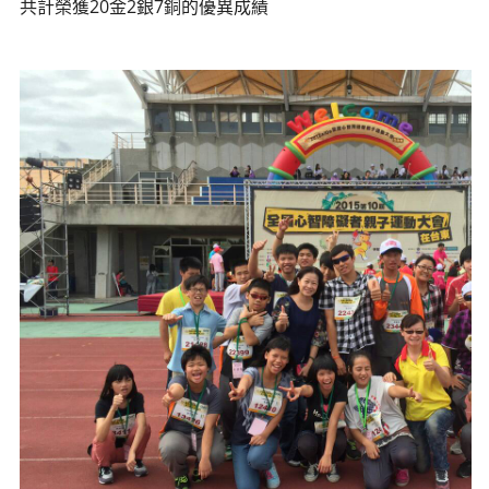
共計榮獲20金2銀7銅的優異成績