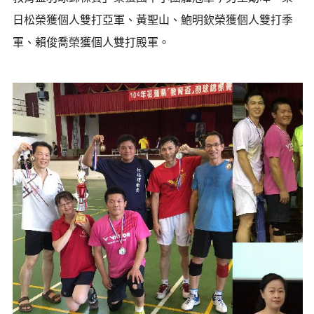
日松榮獲個人雙打亞軍、黃聖山、鮑明欽榮獲個人雙打季
軍、賴俊喬榮獲個人雙打殿軍。