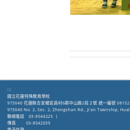
:::
國立花蓮特殊教育學校
973040 花蓮縣吉安鄉宜昌村6鄰中山路2段２號 統一編號 08152
973040 No. 2, Sec. 2, Zhongshan Rd., Ji’an Township, Hua
聯絡電話
03-8544225
|
傳真
03-8542039
電子信箱