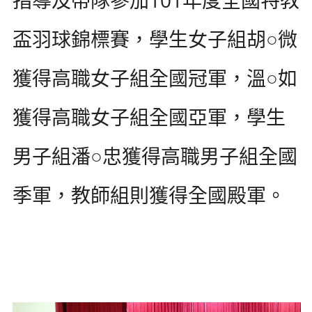
盃羽球錦標賽，學生女子組胡○微
獲得高職女子組全國冠軍，溫○如
獲得高職女子組全國亞軍，學生
男子組潘○忠獲得高職男子組全國
季軍，教師組則獲得全國殿軍。