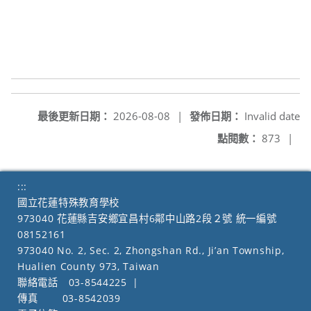
最後更新日期：
2026-08-08
|
發佈日期：
Invalid date
點閱數：
873
|
:::
國立花蓮特殊教育學校
973040 花蓮縣吉安鄉宜昌村6鄰中山路2段２號 統一編號
08152161
973040 No. 2, Sec. 2, Zhongshan Rd., Ji’an Township,
Hualien County 973, Taiwan
聯絡電話
03-8544225
|
傳真
03-8542039