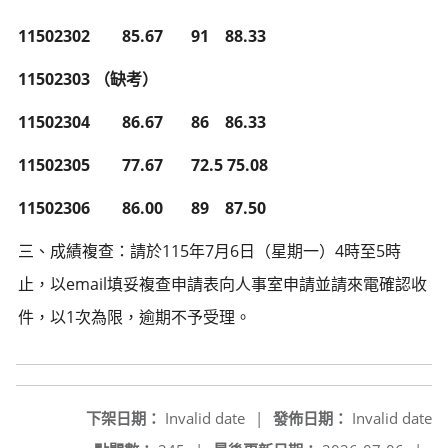
11502302 85.67 91
88.33
11502303
（缺考）
11502304 86.67 86
86.33
11502305 77.67 72.5
75.08
11502306 86.00 89
87.50
115
7
6
4
5
三、成績複查：請於
年
月
日（星期一）
時至
時
email
止，以
填妥複查申請表向人事室申請並請來電確認收
1
件，以
次為限，逾期不予受理。
下架日期：
Invalid date
|
發佈日期：
Invalid date