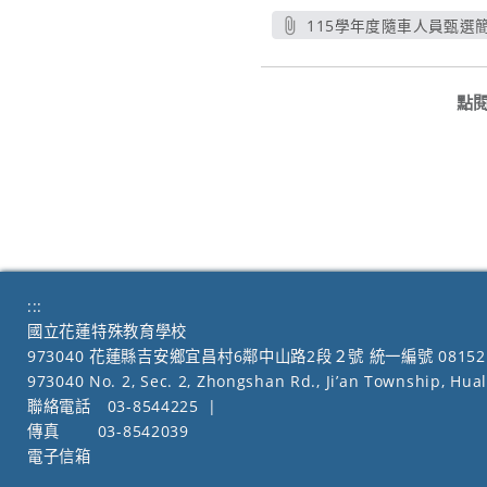
115學年度隨車人員甄選簡章
另開新視窗
點
:::
國立花蓮特殊教育學校
973040 花蓮縣吉安鄉宜昌村6鄰中山路2段２號 統一編號 08152
973040 No. 2, Sec. 2, Zhongshan Rd., Ji’an Township, Hua
聯絡電話
03-8544225
|
傳真
03-8542039
電子信箱