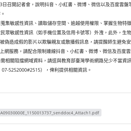
2月3日召開記者會，說明抖音、小紅書、微博、微信以及百度雲盤
害。
如蒐集敏感性資訊、讀取儲存空間、逾越使用權限、掌握生物特
致民眾敏感性資訊（如手機位置及信用卡號等）外洩，此外，生
步被偽造成假的影片以欺騙親友或散播假訊息，請提醒師生避免
 無線上網服務，請配合限制連線抖音、小紅書、微博、微信及百度雲盤
倘需相關阻擋網域資料，請逕與教育部臺灣學術網路兒少不當資
u.tw，07-5252000#2515），俾利提供相關資訊。
A09030000E_1150013737_senddoc4_Attach1.pdf
另開新視窗