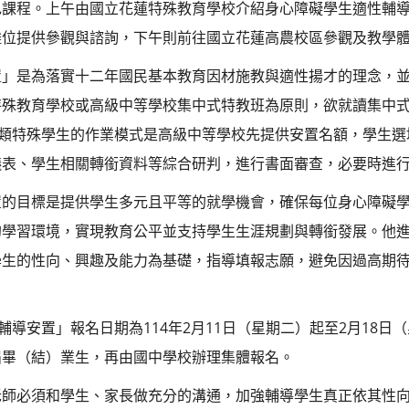
色課程。上午由國立花蓮特殊教育學校介紹身心障礙學生適性輔
攤位提供參觀與諮詢，下午則前往國立花蓮高農校區參觀及教學
置」是為落實十二年國民基本教育因材施教與適性揚才的理念，
殊教育學校或高級中等學校集中式特教班為原則，欲就讀集中式
障類特殊學生的作業模式是高級中等學校先提供安置名額，學生
議表、學生相關轉銜資料等綜合研判，進行書面審查，必要時進
置的目標是提供學生多元且平等的就學機會，確保每位身心障礙
的學習環境，實現教育公平並支持學生生涯規劃與轉銜發展。他
學生的性向、興趣及能力為基礎，指導填報志願，避免因過高期
輔導安置」報名日期為114年2月11日（星期二）起至2月18
屆畢（結）業生，再由國中學校辦理集體報名。
老師必須和學生、家長做充分的溝通，加強輔導學生真正依其性