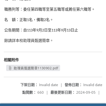
職務列等：委任第四職等至第五職等或薦任第六職等。
名
額：正取
名，備取
名。
1
2
公告期間：自
年
月
日至
年
月
日止
113
9
2
113
9
13
餘請詳本校助理員甄選簡章。
相關附件
助理員甄選簡章1130902.pdf
另開新視窗
下架日期：
Invalid date
|
發佈日期：
Invalid date
點閱數：
660
|
最後更新日期：
2024-09-05
|