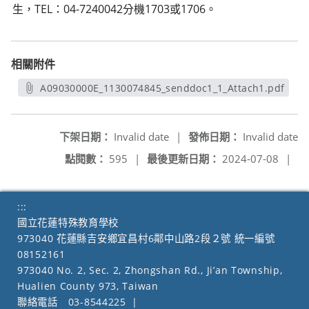
生，TEL：04-7240042分機1703或1706。
相關附件
A09030000E_1130074845_senddoc1_1_Attach1.pdf
另開新視窗
下架日期：
Invalid date
|
發佈日期：
Invalid date
點閱數：
595
|
最後更新日期：
2024-07-08
|
:::
國立花蓮特殊教育學校
973040 花蓮縣吉安鄉宜昌村6鄰中山路2段２號 統一編號
08152161
973040 No. 2, Sec. 2, Zhongshan Rd., Ji’an Township,
Hualien County 973, Taiwan
聯絡電話
03-8544225
|