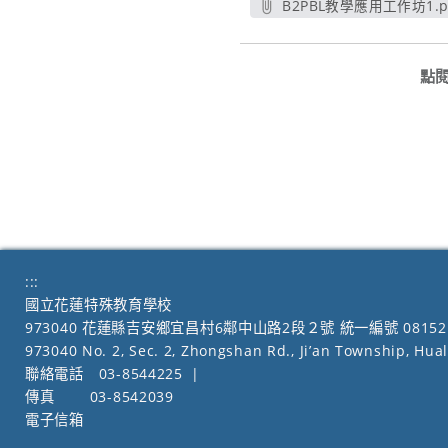
B2PBL教學應用工作坊1.p
另開新視窗
點
:::
國立花蓮特殊教育學校
973040 花蓮縣吉安鄉宜昌村6鄰中山路2段２號 統一編號 08152
973040 No. 2, Sec. 2, Zhongshan Rd., Ji’an Township, Hua
聯絡電話
03-8544225
|
傳真
03-8542039
電子信箱