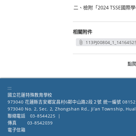
二、檢附「2024 TSSE
相關附件
113PJ00804_1_1416452
另開新視
點
:::
國立花蓮特殊教育學校
973040 花蓮縣吉安鄉宜昌村6鄰中山路2段２號 統一編號 08152
973040 No. 2, Sec. 2, Zhongshan Rd., Ji’an Township, Hua
聯絡電話
03-8544225
|
傳真
03-8542039
電子信箱