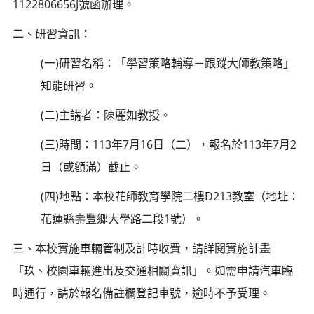
1122806656J號函辦理。
二、研習資訊：
(一)研習名稱：「學習策略輔導－跟蹤大師教策略」
知能研習。
(二)主講者：陳麗如教授。
(三)時間：113年7月16日（二），報名於113年7月2
日（或額滿）截止。
(四)地點：本校花師教育學院二樓D213教室（地址：
花蓮縣壽豐鄉大學路二段1號）。
三、本校實施車輛管制及計時收費，請詳閱實施計畫
「玖、校園車輛進出及交通相關資訊」。如需申請汽車臨
時通行，請於報名備註欄登記車號，逾時不予受理。