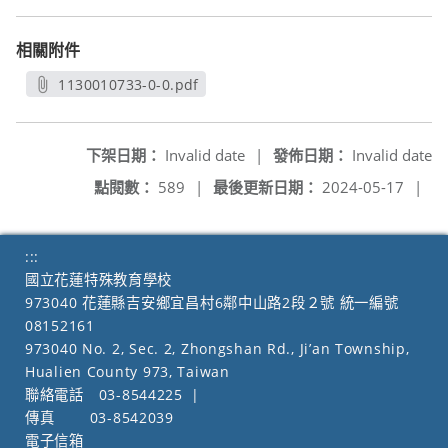
相關附件
1130010733-0-0.pdf
另開新視窗
下架日期：
Invalid date
|
發佈日期：
Invalid date
點閱數：
589
|
最後更新日期：
2024-05-17
|
:::
國立花蓮特殊教育學校
973040 花蓮縣吉安鄉宜昌村6鄰中山路2段２號 統一編號
08152161
973040 No. 2, Sec. 2, Zhongshan Rd., Ji’an Township,
Hualien County 973, Taiwan
聯絡電話
03-8544225
|
傳真
03-8542039
電子信箱