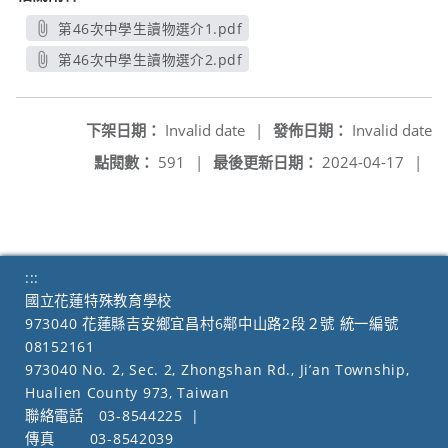
第46次中學生讀物選介1.pdf
另開新視窗
第46次中學生讀物選介2.pdf
另開新視窗
下架日期：
Invalid date
|
發佈日期：
Invalid date
點閱數：
591
|
最後更新日期：
2024-04-17
|
:::
國立花蓮特殊教育學校
973040 花蓮縣吉安鄉宜昌村6鄰中山路2段２號 統一編號
08152161
973040 No. 2, Sec. 2, Zhongshan Rd., Ji’an Township,
Hualien County 973, Taiwan
聯絡電話
03-8544225
|
傳真
03-8542039