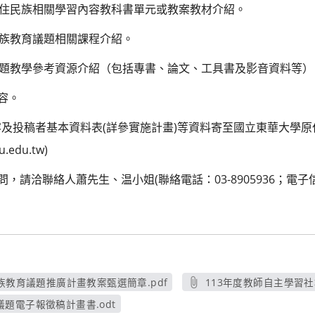
程原住民族相關學習內容教科書單元或教案教材介紹。
民族教育議題相關課程介紹。
育議題教學參考資源介紹（包括專書、論文、工具書及影音資料等）
容。
及投稿者基本資料表(詳參實施計畫)等資料寄至國立東華大學
.edu.tw)
問，請洽聯絡人蕭先生、温小姐(聯絡電話：03-8905936；電子
族教育議題推廣計畫教案甄選簡章.pdf
113年度教師自主學習社
另開新視窗
另
題電子報徵稿計畫書.odt