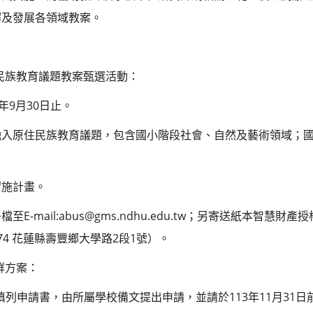
解及發展各領域教案。
住民族教育議題教案甄選活動：
年9月30日止。
融入原住民族教育議題，包含國小階段社會、自然及藝術領域；
。
實施計畫。
E-mail:abus@gms.ndhu.edu.tw；另寄送紙本智慧
4 花蓮縣壽豐鄉大學路2段1號）。
社群方案：
前填列申請書，由所屬學校備文提出申請，並請於113年11月31