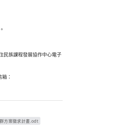
。
原住民族課程發展協作中心電子
信箱：
群方案徵求計畫.odt
開新視窗