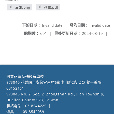
海報.png
簡章.pdf
另開新視窗
另開新視窗
下架日期：
Invalid date
|
發佈日期：
Invalid date
點閱數：
601
|
最後更新日期：
2024-03-19
|
:::
國立花蓮特殊教育學校
973040 花蓮縣吉安鄉宜昌村6鄰中山路2段２號 統一編號
08152161
973040 No. 2, Sec. 2, Zhongshan Rd., Ji’an Township,
Hualien County 973, Taiwan
聯絡電話
03-8544225
|
傳真
03-8542039