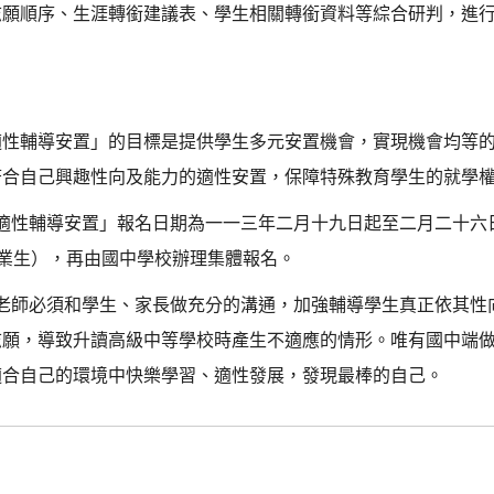
志願順序、生涯轉銜建議表、學生相關轉銜資料等綜合研判，進
適性輔導安置」的目標是提供學生多元安置機會，實現機會均等
符合自己興趣性向及能力的適性安置，保障特殊教育學生的就學
適性輔導安置」報名日期為一一三年二月十九日起至二月二十六
)業生），再由國中學校辦理集體報名。
老師必須和學生、家長做充分的溝通，加強輔導學生真正依其性
志願，導致升讀高級中等學校時產生不適應的情形。唯有國中端
適合自己的環境中快樂學習、適性發展，發現最棒的自己。