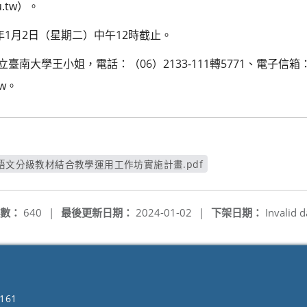
du.tw）。
3年1月2日（星期二）中午12時截止。
臺南大學王小姐，電話：（06）2133-111轉5771、電子信箱
tw。
東語文分級教材結合教學運用工作坊實施計畫.pdf
另開新視窗
數：
640
|
最後更新日期：
2024-01-02
|
下架日期：
Invalid d
161