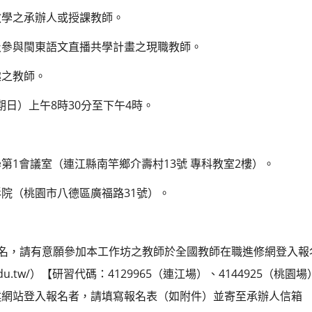
教學之承辦人或授課教師。
及參與閩東語文直播共學計畫之現職教師。
趣之教師。
星期日）上午8時30分至下午4時。
第1會議室（連江縣南竿鄉介壽村13號 專科教室2樓）。
院（桃園市八德區廣福路31號）。
。
報名，請有意願參加本工作坊之教師於全國教師在職進修網登入報
rvice.edu.tw/）【研習代碼：4129965（連江場）、4144925
述網站登入報名者，請填寫報名表（如附件）並寄至承辦人信箱