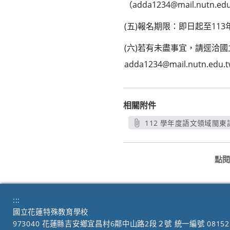
（adda1234@mail.nutn.e
(五)報名期限：即日起至11
(六)若有未盡事宜，請逕洽國立
adda1234@mail.nutn.edu.
相關附件
112 學年度語文領域閩
點閱
:::
國立花蓮特殊教育學校
973040 花蓮縣吉安鄉宜昌村6鄰中山路2段２號 統一編號 08152