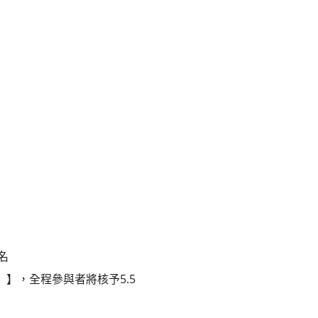
名
（桃園場）】，全程參與者將核予5.5