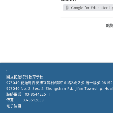
Google for Education1.
另開新視窗
點
:::
國立花蓮特殊教育學校
973040 花蓮縣吉安鄉宜昌村6鄰中山路2段２號 統一編號 08152
973040 No. 2, Sec. 2, Zhongshan Rd., Ji’an Township, Hua
聯絡電話
03-8544225
|
傳真
03-8542039
電子信箱