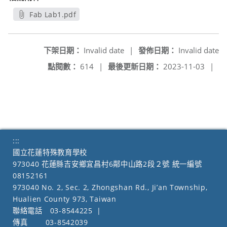
Fab Lab1.pdf
另開新視窗
下架日期：
Invalid date
|
發佈日期：
Invalid date
點閱數：
614
|
最後更新日期：
2023-11-03
|
:::
國立花蓮特殊教育學校
973040 花蓮縣吉安鄉宜昌村6鄰中山路2段２號 統一編號
08152161
973040 No. 2, Sec. 2, Zhongshan Rd., Ji’an Township,
Hualien County 973, Taiwan
聯絡電話
03-8544225
|
傳真
03-8542039