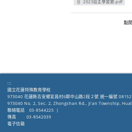
2023自主學習節.pdf
另開新視窗
點
:::
國立花蓮特殊教育學校
973040 花蓮縣吉安鄉宜昌村6鄰中山路2段２號 統一編號 08152
973040 No. 2, Sec. 2, Zhongshan Rd., Ji’an Township, Hua
聯絡電話
03-8544225
|
傳真
03-8542039
電子信箱