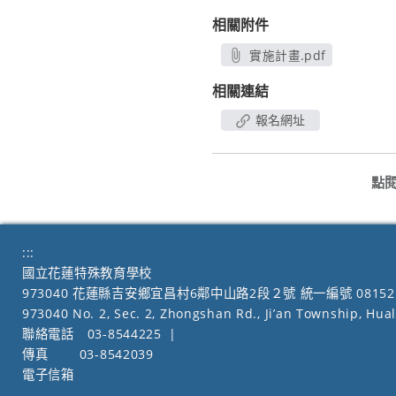
相關附件
實施計畫.pdf
另開新視窗
相關連結
報名網址
點
:::
國立花蓮特殊教育學校
973040 花蓮縣吉安鄉宜昌村6鄰中山路2段２號 統一編號 08152
973040 No. 2, Sec. 2, Zhongshan Rd., Ji’an Township, Hua
聯絡電話
03-8544225
|
傳真
03-8542039
電子信箱