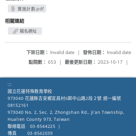
實施計劃.pdf
另開新視窗
相關連結
報名網址
下架日期：
Invalid date
|
發佈日期：
Invalid date
點閱數：
653
|
最後更新日期：
2023-10-17
|
:::
國立花蓮特殊教育學校
973040 花蓮縣吉安鄉宜昌村6鄰中山路2段２號 統一編號
08152161
973040 No. 2, Sec. 2, Zhongshan Rd., Ji’an Township,
Hualien County 973, Taiwan
聯絡電話
03-8544225
|
傳真
03-8542039