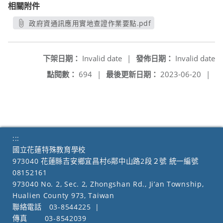
相關附件
政府資通訊應用實地查證作業要點.pdf
另開新視窗
下架日期：
Invalid date
|
發佈日期：
Invalid date
點閱數：
694
|
最後更新日期：
2023-06-20
|
:::
國立花蓮特殊教育學校
973040 花蓮縣吉安鄉宜昌村6鄰中山路2段２號 統一編號
08152161
973040 No. 2, Sec. 2, Zhongshan Rd., Ji’an Township,
Hualien County 973, Taiwan
聯絡電話
03-8544225
|
傳真
03-8542039