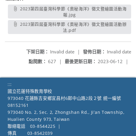
2023第四屆臺灣科學節《奧秘海洋》徵文暨繪圖活動海
報.jpg
另開新視窗
2023第四屆臺灣科學節《奧秘海洋》徵文暨繪圖活動辦
法.pdf
另開新視窗
下架日期：
Invalid date
|
發佈日期：
Invalid date
點閱數：
627
|
最後更新日期：
2023-06-12
|
:::
國立花蓮特殊教育學校
973040 花蓮縣吉安鄉宜昌村6鄰中山路2段２號 統一編號
08152161
973040 No. 2, Sec. 2, Zhongshan Rd., Ji’an Township,
Hualien County 973, Taiwan
聯絡電話
03-8544225
|
傳真
03-8542039