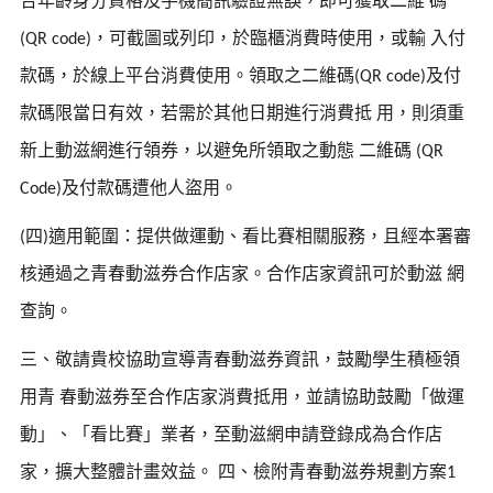
合年齡身分資格及手機簡訊驗證無誤，即可獲取二維
碼
，可截圖或列印，於臨櫃消費時使用，或輸
入付
(QR code)
款碼，於線上平台消費使用。領取之二維碼
及付
(QR code)
款碼限當日有效，若需於其他日期進行消費抵
用，則須重
新上動滋網進行領券，以避免所領取之動態
二維碼
(QR
及付款碼遭他人盜用。
Code)
四
適用範圍：提供做運動、看比賽相關服務，且經本署審
(
)
核通過之青春動滋券合作店家。合作店家資訊可於動滋
網
查詢。
三、敬請貴校協助宣導青春動滋券資訊，鼓勵學生積極領
用青
春動滋券至合作店家消費抵用，並請協助鼓勵「做運
動」、「看比賽」業者，至動滋網申請登錄成為合作店
家，擴大整體計畫效益。
四、檢附青春動滋券規劃方案
1