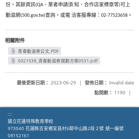
份，其餘資訊
、業者申請須
知、合作店家標章等
可上
(QA
)
動滋網
查詢，或電
洽客服專線：
。
(500.gov.tw)
02-77523658
相關附件
青春動滋券公文.PDF
另開新視窗
0021538_青春動滋券規劃方案0531.pdf
另開新視窗
最後更新日期：
2023-06-29
|
發佈日期：
Invalid date
點閱數：
1190
|
:::
國立花蓮特殊教育學校
973040 花蓮縣吉安鄉宜昌村6鄰中山路2段２號 統一編號
08152161