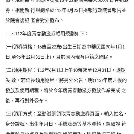
憶，規劃每
年常態性發放
至
歲國民每人
元青春動滋
16
22
500
券，相關執
行規劃業於
年
月
日提報行政院會報告並
112
3
23
於院會後記
者會對外發布。
二、
年度青春動滋券領用規劃如下：
112
一
領券資格：
歲至
歲
出生日期為中華民國
年
月
(
)
16
22
(
90
1
1
日
至
年
月
日止
，且於國內現有戶籍之國民。
96
12
31
)
二
領用期程：
年
月
日上午
時起至
月
日，逾期
(
)
112
6
1
10
12
31
失
效，若延長領用期程，將另外公告。明
年度之後的
(113)
發放及使用期程，將於今年度青春動滋券發放作業完成
之
後，再行對外公布。
三
領用方式：至動滋網領取青春動滋券頁面，輸入姓名、
(
)
身分證號、出生年月日、手機號碼等基本資料，經驗證
符