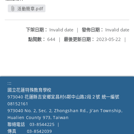
活動簡章.pdf
另開新視窗
下架日期：
Invalid date
|
發佈日期：
Invalid date
點閱數：
644
|
最後更新日期：
2023-05-22
|
:::
國立花蓮特殊教育學校
973040 花蓮縣吉安鄉宜昌村6鄰中山路2段２號 統一編號
08152161
973040 No. 2, Sec. 2, Zhongshan Rd., Ji’an Township,
Hualien County 973, Taiwan
聯絡電話
03-8544225
|
傳真
03-8542039