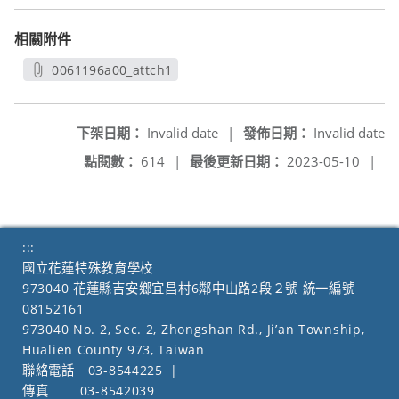
相關附件
0061196a00_attch1
另開新視窗
下架日期：
Invalid date
|
發佈日期：
Invalid date
點閱數：
614
|
最後更新日期：
2023-05-10
|
:::
國立花蓮特殊教育學校
973040 花蓮縣吉安鄉宜昌村6鄰中山路2段２號 統一編號
08152161
973040 No. 2, Sec. 2, Zhongshan Rd., Ji’an Township,
Hualien County 973, Taiwan
聯絡電話
03-8544225
|
傳真
03-8542039