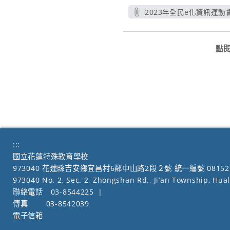
2023年全民e化資訊運
另開新視
點
:::
國立花蓮特殊教育學校
973040 花蓮縣吉安鄉宜昌村6鄰中山路2段２號 統一編號 08152
973040 No. 2, Sec. 2, Zhongshan Rd., Ji’an Township, Hua
聯絡電話
03-8544225
|
傳真
03-8542039
電子信箱