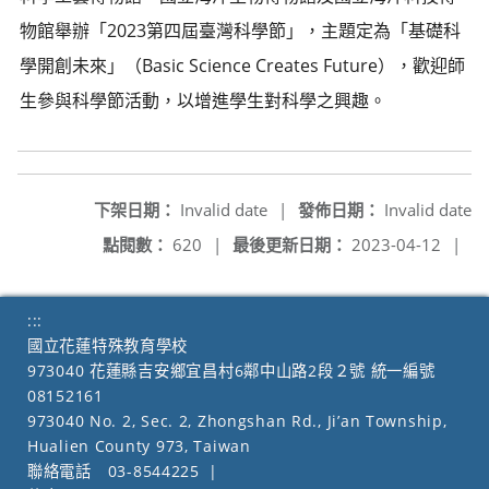
物館舉辦「2023第四屆臺灣科學節」，主題定為「基礎科
學開創未來」（Basic Science Creates Future），歡迎師
生參與科學節活動，以增進學生對科學之興趣。
下架日期：
Invalid date
|
發佈日期：
Invalid date
點閱數：
620
|
最後更新日期：
2023-04-12
|
:::
國立花蓮特殊教育學校
973040 花蓮縣吉安鄉宜昌村6鄰中山路2段２號 統一編號
08152161
973040 No. 2, Sec. 2, Zhongshan Rd., Ji’an Township,
Hualien County 973, Taiwan
聯絡電話
03-8544225
|