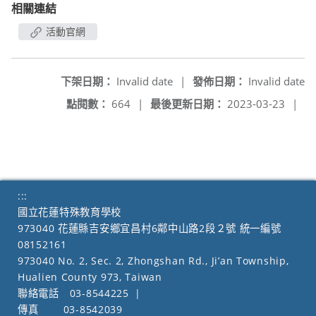
相關連結
活動官網
下架日期：
Invalid date
|
發佈日期：
Invalid date
點閱數：
664
|
最後更新日期：
2023-03-23
|
:::
國立花蓮特殊教育學校
973040 花蓮縣吉安鄉宜昌村6鄰中山路2段２號 統一編號
08152161
973040 No. 2, Sec. 2, Zhongshan Rd., Ji’an Township,
Hualien County 973, Taiwan
聯絡電話
03-8544225
|
傳真
03-8542039