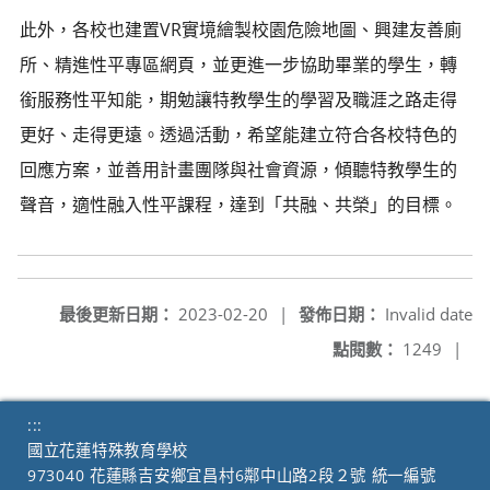
此外，各校也建置VR實境繪製校園危險地圖、興建友善廁
所、精進性平專區網頁，並更進一步協助畢業的學生，轉
銜服務性平知能，期勉讓特教學生的學習及職涯之路走得
更好、走得更遠。透過活動，希望能建立符合各校特色的
回應方案，並善用計畫團隊與社會資源，傾聽特教學生的
聲音，適性融入性平課程，達到「共融、共榮」的目標。
最後更新日期：
2023-02-20
|
發佈日期：
Invalid date
點閱數：
1249
|
:::
國立花蓮特殊教育學校
973040 花蓮縣吉安鄉宜昌村6鄰中山路2段２號 統一編號