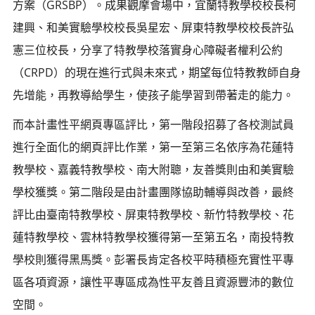
方案（GRSBP）。成果觀摩會場中，宜蘭特教學校校長柯
建興、和美實驗學校校長吳星宏、屏東特教學校校長許弘
憲三位校長，分享了特教學校落實身心障礙者權利公約
（CRPD）的現在進行式與未來式，期望每位特教教師自身
先增能，再教導給學生，使孩子能學習到帶著走的能力。
而本計畫性平網頁專區評比，第一階段招募了各校測試員
進行全面化的網頁評比作業，第一至第三名依序為花蓮特
教學校、嘉義特教學校、南大附聰，友善獎則由和美實驗
學校獲獎。第二階段是由計畫團隊協助輔導與改善，最終
評比由臺南特教學校、屏東特教學校、新竹特教學校、花
蓮特教學校、雲林特教學校獲得第一至第五名，南投特教
學校則獲得黑馬獎。彭署長肯定各校平時積極充實性平專
區各項資源，讓性平專區成為性平友善且資源豐沛的數位
空間。